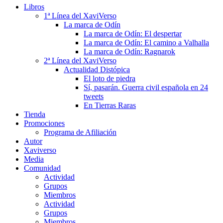
Libros
1ª Línea del XaviVerso
La marca de Odín
La marca de Odín: El despertar
La marca de Odín: El camino a Valhalla
La marca de Odín: Ragnarok
2ª Línea del XaviVerso
Actualidad Distópica
El loto de piedra
Sí, pasarán. Guerra civil española en 24
tweets
En Tierras Raras
Tienda
Promociones
Programa de Afiliación
Autor
Xaviverso
Media
Comunidad
Actividad
Grupos
Miembros
Actividad
Grupos
Miembros